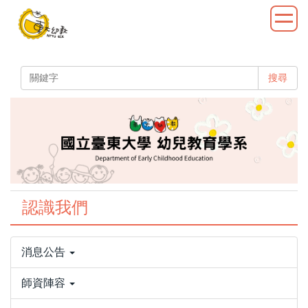
跳
到
主
要
內
搜尋
容
區
認識我們
消息公告
師資陣容