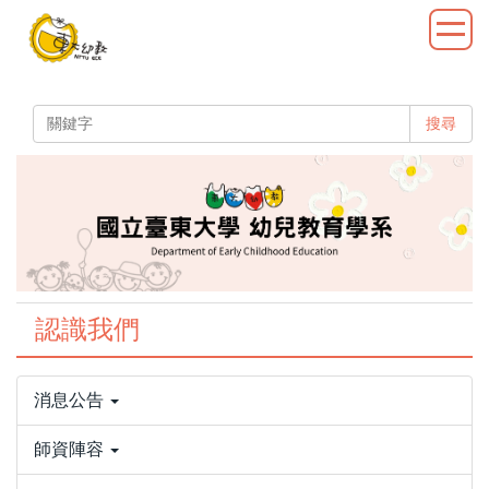
跳
到
主
要
內
搜尋
容
區
認識我們
消息公告
師資陣容