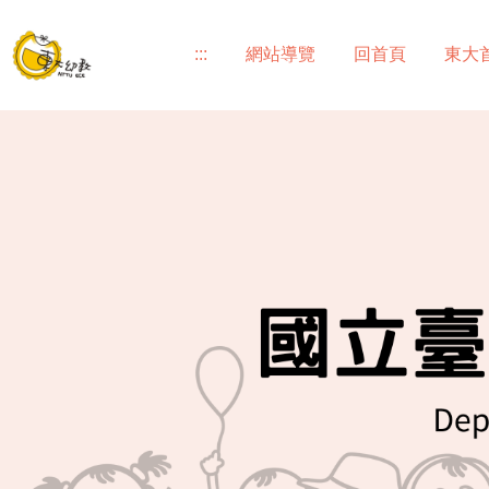
跳
到
:::
網站導覽
回首頁
東大
主
要
內
容
區