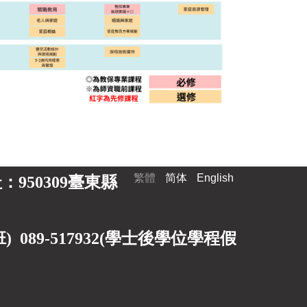
繁體
简体
English
 地址：950309臺東縣
89-517932(
學士後學位學程假