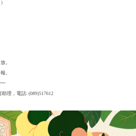
日）
發放。
海報。
━━
電話: (089)517612