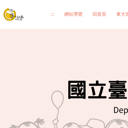
跳
到
:::
網站導覽
回首頁
東大
主
要
內
容
區