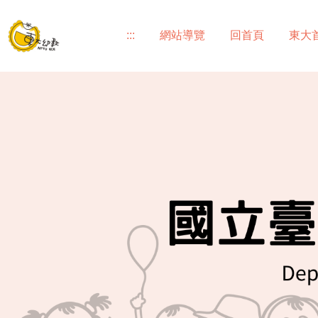
跳
到
:::
網站導覽
回首頁
東大
主
要
內
容
區