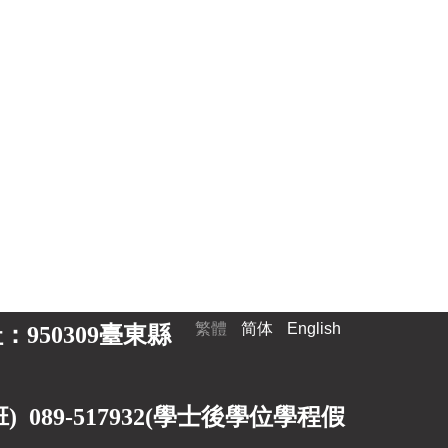
繁體
简体
English
 地址：950309臺東縣
89-517932(
學士後學位學程假